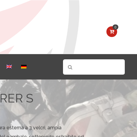
0
RER S
ra esterna a 3 velcri, ampia
del gambale, sottopiede estraibile ed