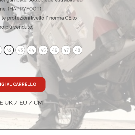
ne. (
HAPPYFOOT
)
 le protezioni livello I° norma CE lo
mo più venduto.
42
43
44
45
46
47
48
GI AL CARRELLO
E UK / EU / CM