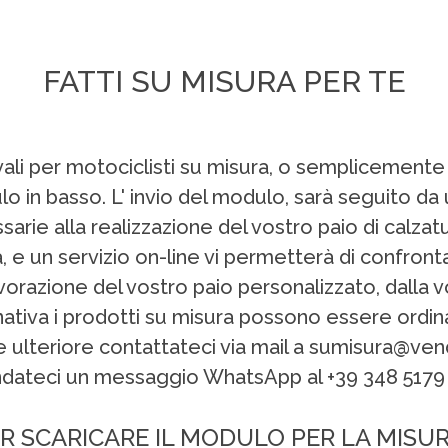
FATTI SU MISURA PER TE
ivali per motociclisti su misura, o semplicemente
 in basso. L' invio del modulo, sarà seguito da 
sarie alla realizzazione del vostro paio di calza
ta, e un servizio on-line vi permetterà di confro
vorazione del vostro paio personalizzato, dalla vo
ernativa i prodotti su misura possono essere ordina
ne ulteriore contattateci via mail a sumisura@v
dateci un messaggio WhatsApp al +39 348 5179
R SCARICARE IL MODULO PER LA MISU