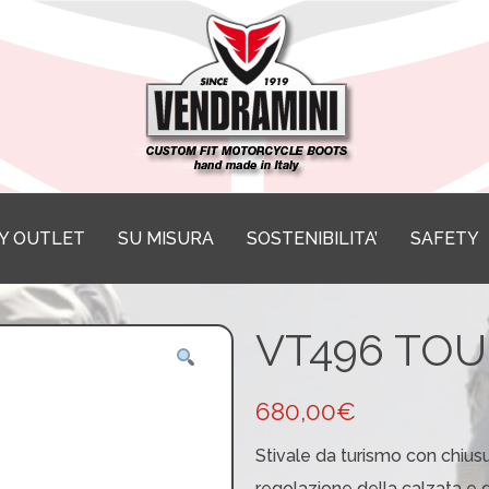
Y OUTLET
SU MISURA
SOSTENIBILITA’
SAFETY
VT496 TOU
680,00
€
Stivale da turismo con chiusu
regolazione della calzata e 