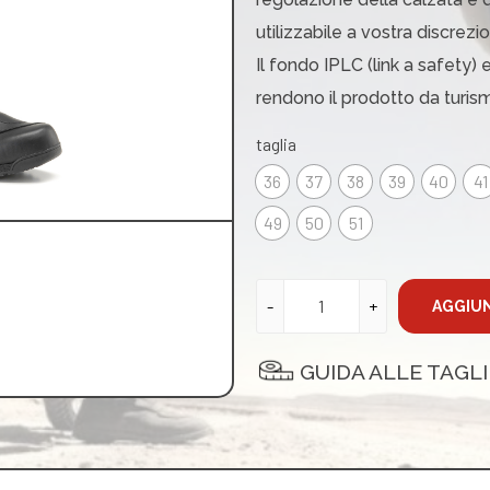
utilizzabile a vostra discrezio
Il fondo IPLC (link a safety) e
rendono il prodotto da turis
taglia
36
37
38
39
40
41
49
50
51
AGGIUN
GUIDA ALLE TAGLI