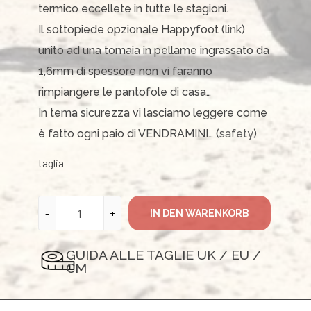
termico eccellete in tutte le stagioni.
Il sottopiede opzionale Happyfoot (
link
)
unito ad una tomaia in pellame ingrassato da
1,6mm di spessore non vi faranno
rimpiangere le pantofole di casa…
In tema sicurezza vi lasciamo leggere come
è fatto ogni paio di VENDRAMINI… (
safety
)
taglia
IN DEN WARENKORB
GUIDA ALLE TAGLIE UK / EU /
CM