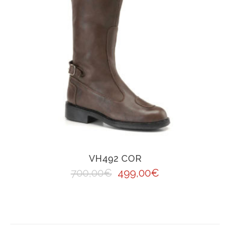
VH492 COR
700,00
€
499,00
€