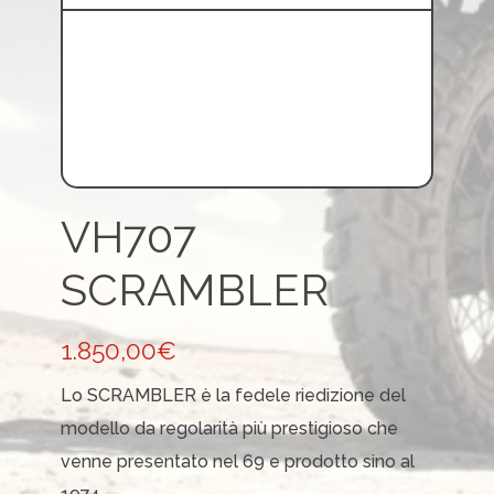
VH707
SCRAMBLER
1.850,00
€
Lo SCRAMBLER è la fedele riedizione del
modello da regolarità più prestigioso che
venne presentato nel 69 e prodotto sino al